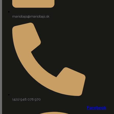
mariobajs@mariobajs.sk
(421) 948 078 970
Facebook