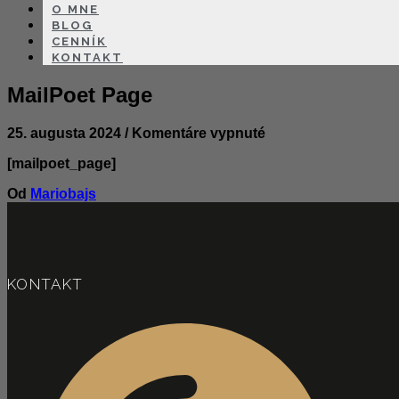
O MNE
BLOG
CENNÍK
KONTAKT
MailPoet Page
na
25. augusta 2024
/
Komentáre vypnuté
MailPoet
[mailpoet_page]
Page
Od
Mariobajs
KONTAKT